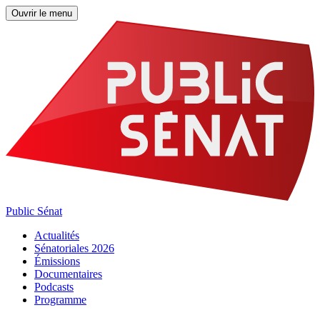
Ouvrir le menu
Public Sénat
Actualités
Sénatoriales 2026
Émissions
Documentaires
Podcasts
Programme