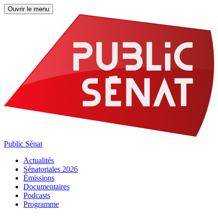
Ouvrir le menu
Public Sénat
Actualités
Sénatoriales 2026
Émissions
Documentaires
Podcasts
Programme