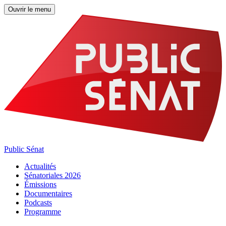
Ouvrir le menu
Public Sénat
Actualités
Sénatoriales 2026
Émissions
Documentaires
Podcasts
Programme