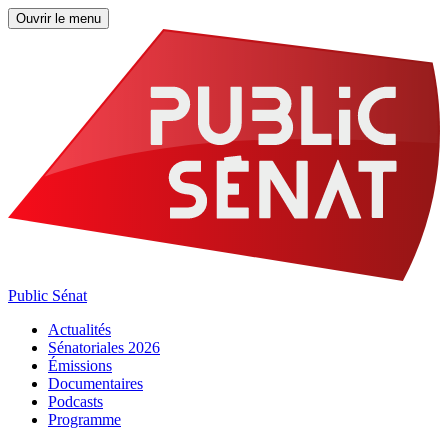
Ouvrir le menu
Public Sénat
Actualités
Sénatoriales 2026
Émissions
Documentaires
Podcasts
Programme