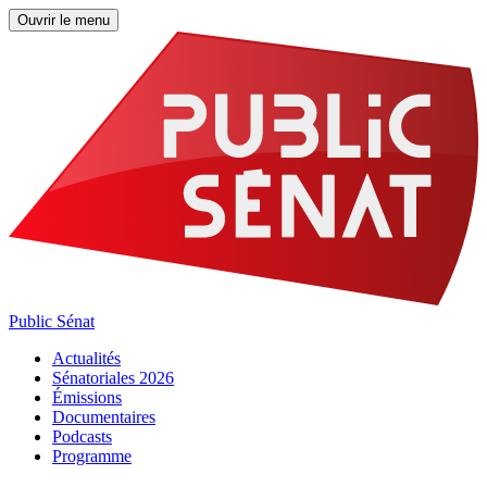
Ouvrir le menu
Public Sénat
Actualités
Sénatoriales 2026
Émissions
Documentaires
Podcasts
Programme