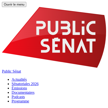
Ouvrir le menu
Public Sénat
Actualités
Sénatoriales 2026
Émissions
Documentaires
Podcasts
Programme