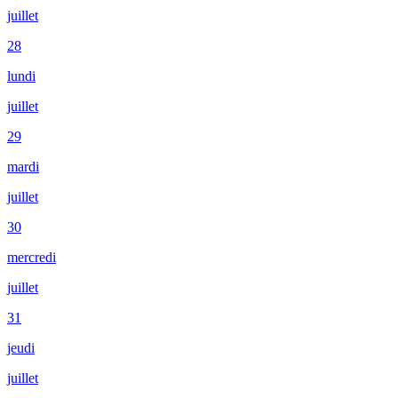
juillet
28
lundi
juillet
29
mardi
juillet
30
mercredi
juillet
31
jeudi
juillet