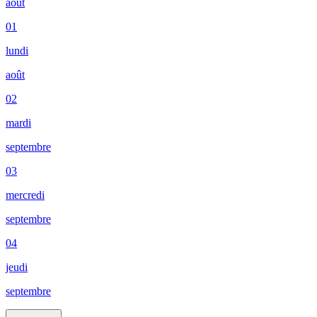
août
01
lundi
août
02
mardi
septembre
03
mercredi
septembre
04
jeudi
septembre