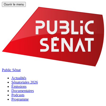
Ouvrir le menu
Public Sénat
Actualités
Sénatoriales 2026
Émissions
Documentaires
Podcasts
Programme