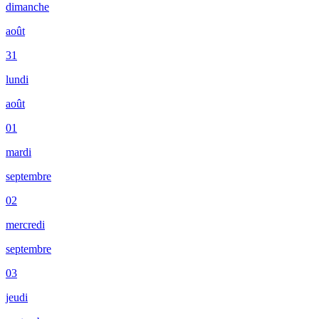
dimanche
août
31
lundi
août
01
mardi
septembre
02
mercredi
septembre
03
jeudi