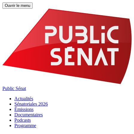
Ouvrir le menu
Public Sénat
Actualités
Sénatoriales 2026
Émissions
Documentaires
Podcasts
Programme