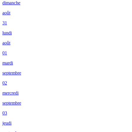
dimanche
août
31
lundi
août
01
mardi
septembre
02
mercredi
septembre
03
jeudi