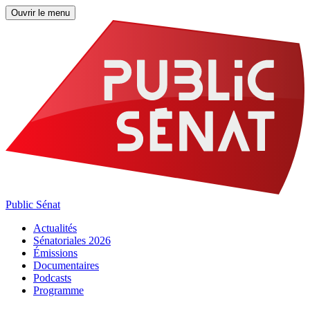
Ouvrir le menu
Public Sénat
Actualités
Sénatoriales 2026
Émissions
Documentaires
Podcasts
Programme