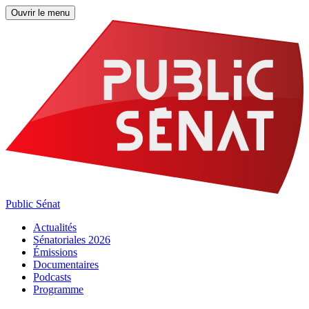
Ouvrir le menu
Public Sénat
Actualités
Sénatoriales 2026
Émissions
Documentaires
Podcasts
Programme