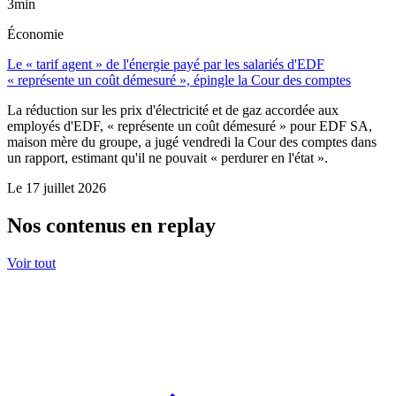
3min
Économie
Le « tarif agent » de l'énergie payé par les salariés d'EDF
« représente un coût démesuré », épingle la Cour des comptes
La réduction sur les prix d'électricité et de gaz accordée aux
employés d'EDF, « représente un coût démesuré » pour EDF SA,
maison mère du groupe, a jugé vendredi la Cour des comptes dans
un rapport, estimant qu'il ne pouvait « perdurer en l'état ».
Le
17 juillet 2026
Nos contenus en replay
Voir tout