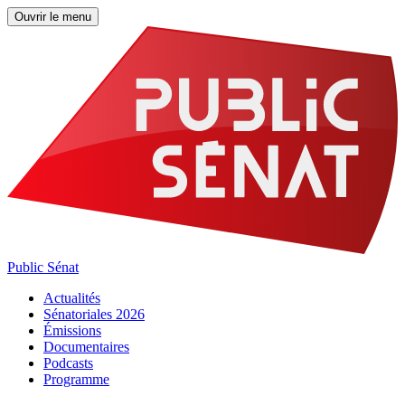
Ouvrir le menu
Public Sénat
Actualités
Sénatoriales 2026
Émissions
Documentaires
Podcasts
Programme