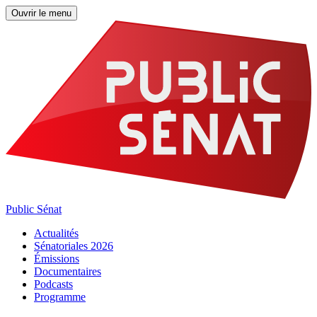
Ouvrir le menu
Public Sénat
Actualités
Sénatoriales 2026
Émissions
Documentaires
Podcasts
Programme