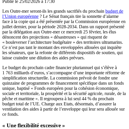
Publié le
25/02/2026 à 17:30
Les Outre-mer seront-ils les grands sacrifiés du prochain
budget de
l’Union européenne
? Le Sénat français tire la sonnette d’alarme
face à la copie qui a été présentée par la Commission européenne en
juillet dernier, pour la période 2028-2034. Dans un rapport présenté
par la délégation aux Outre-mer ce mercredi 25 février, les élus
dénoncent des projections « désastreuses » qui risquent de
« bouleverser l’architecture budgétaire » des territoires ultramarins.
Ce n’est pas tant le montant des enveloppées allouées qui inquiète
les sénateurs, que la refonte de différents dispositifs de soutien, qui
laisse craindre une dilution des aides prévues.
Le budget du prochain cadre financier pluriannuel qui s’élève à
1 763 milliards d’euros, s’accompagne d’une importante réforme de
simplification structurelle. La commission prévoit de fondre une
quinzaine de programmes de financement spécifique dans un fonds
unique, baptisé « Fonds européen pour la cohésion économique,
sociale et territoriale, la prospérité et la sécurité agricole, rurale, de la
pêche et maritime ». Il regroupera à lui seul 44 % du prochain
budget total de l’UE. Charge aux Etats, désormais, d’assurer la
ventilation des aides à partir de l’enveloppe qui leur sera allouée sur
ce fonds.
« Une flexibilité excessive »