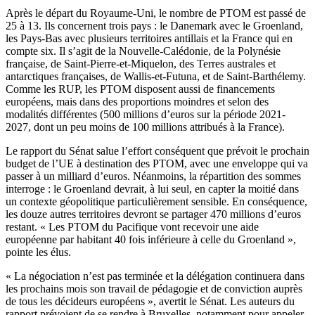
Après le départ du Royaume-Uni, le nombre de PTOM est passé de
25 à 13. Ils concernent trois pays : le Danemark avec le Groenland,
les Pays-Bas avec plusieurs territoires antillais et la France qui en
compte six. Il s’agit de la Nouvelle-Calédonie, de la Polynésie
française, de Saint-Pierre-et-Miquelon, des Terres australes et
antarctiques françaises, de Wallis-et-Futuna, et de Saint-Barthélemy.
Comme les RUP, les PTOM disposent aussi de financements
européens, mais dans des proportions moindres et selon des
modalités différentes (500 millions d’euros sur la période 2021-
2027, dont un peu moins de 100 millions attribués à la France).
Le rapport du Sénat salue l’effort conséquent que prévoit le prochain
budget de l’UE à destination des PTOM, avec une enveloppe qui va
passer à un milliard d’euros. Néanmoins, la répartition des sommes
interroge : le Groenland devrait, à lui seul, en capter la moitié dans
un contexte géopolitique particulièrement sensible. En conséquence,
les douze autres territoires devront se partager 470 millions d’euros
restant. « Les PTOM du Pacifique vont recevoir une aide
européenne par habitant 40 fois inférieure à celle du Groenland »,
pointe les élus.
« La négociation n’est pas terminée et la délégation continuera dans
les prochains mois son travail de pédagogie et de conviction auprès
de tous les décideurs européens », avertit le Sénat. Les auteurs du
rapport prévoient de se rendre à Bruxelles, notamment pour appeler