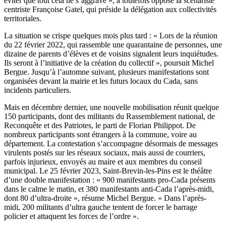
éviter que tout cela ne s’aggrave », a toutefois opposé la scénariste
centriste Françoise Gatel, qui préside la délégation aux collectivités
territoriales.
La situation se crispe quelques mois plus tard : « Lors de la réunion
du 22 février 2022, qui rassemble une quarantaine de personnes, une
dizaine de parents d’élèves et de voisins signalent leurs inquiétudes.
Ils seront à l’initiative de la création du collectif », poursuit Michel
Bergue. Jusqu’à l’automne suivant, plusieurs manifestations sont
organisées devant la mairie et les futurs locaux du Cada, sans
incidents particuliers.
Mais en décembre dernier, une nouvelle mobilisation réunit quelque
150 participants, dont des militants du Rassemblement national, de
Reconquête et des Patriotes, le parti de Florian Philippot. De
nombreux participants sont étrangers à la commune, voire au
département. La contestation s’accompagne désormais de messages
virulents postés sur les réseaux sociaux, mais aussi de courriers,
parfois injurieux, envoyés au maire et aux membres du conseil
municipal. Le 25 février 2023, Saint-Brevin-les-Pins est le théâtre
d’une double manifestation : « 900 manifestants pro-Cada présents
dans le calme le matin, et 380 manifestants anti-Cada l’après-midi,
dont 80 d’ultra-droite », résume Michel Bergue. « Dans l’après-
midi, 200 militants d’ultra gauche tentent de forcer le barrage
policier et attaquent les forces de l’ordre ».