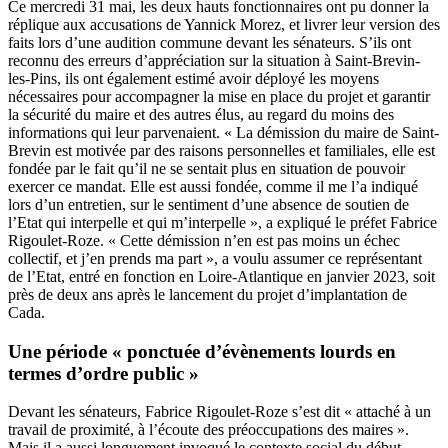
Ce mercredi 31 mai, les deux hauts fonctionnaires ont pu donner la
réplique aux accusations de Yannick Morez, et livrer leur version des
faits lors d’une audition commune devant les sénateurs. S’ils ont
reconnu des erreurs d’appréciation sur la situation à Saint-Brevin-
les-Pins, ils ont également estimé avoir déployé les moyens
nécessaires pour accompagner la mise en place du projet et garantir
la sécurité du maire et des autres élus, au regard du moins des
informations qui leur parvenaient. « La démission du maire de Saint-
Brevin est motivée par des raisons personnelles et familiales, elle est
fondée par le fait qu’il ne se sentait plus en situation de pouvoir
exercer ce mandat. Elle est aussi fondée, comme il me l’a indiqué
lors d’un entretien, sur le sentiment d’une absence de soutien de
l’Etat qui interpelle et qui m’interpelle », a expliqué le préfet Fabrice
Rigoulet-Roze. « Cette démission n’en est pas moins un échec
collectif, et j’en prends ma part », a voulu assumer ce représentant
de l’Etat, entré en fonction en Loire-Atlantique en janvier 2023, soit
près de deux ans après le lancement du projet d’implantation de
Cada.
Une période « ponctuée d’évènements lourds en
termes d’ordre public »
Devant les sénateurs, Fabrice Rigoulet-Roze s’est dit « attaché à un
travail de proximité, à l’écoute des préoccupations des maires ».
Mais il a aussi longuement invoqué le contexte social du début