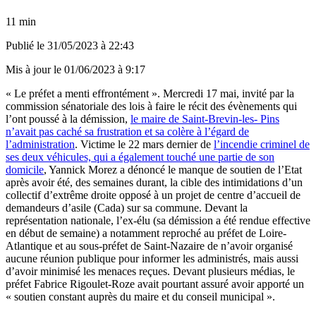
11 min
Publié le
31/05/2023 à 22:43
Mis à jour le
01/06/2023 à 9:17
« Le préfet a menti effrontément ». Mercredi 17 mai, invité par la
commission sénatoriale des lois à faire le récit des évènements qui
l’ont poussé à la démission,
le maire de Saint-Brevin-les- Pins
n’avait pas caché sa frustration et sa colère à l’égard de
l’administration
. Victime le 22 mars dernier de
l’incendie criminel de
ses deux véhicules, qui a également touché une partie de son
domicile
, Yannick Morez a dénoncé le manque de soutien de l’Etat
après avoir été, des semaines durant, la cible des intimidations d’un
collectif d’extrême droite opposé à un projet de centre d’accueil de
demandeurs d’asile (Cada) sur sa commune. Devant la
représentation nationale, l’ex-élu (sa démission a été rendue effective
en début de semaine) a notamment reproché au préfet de Loire-
Atlantique et au sous-préfet de Saint-Nazaire de n’avoir organisé
aucune réunion publique pour informer les administrés, mais aussi
d’avoir minimisé les menaces reçues. Devant plusieurs médias, le
préfet Fabrice Rigoulet-Roze avait pourtant assuré avoir apporté un
« soutien constant auprès du maire et du conseil municipal ».