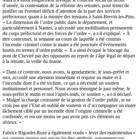
d’année, la contestation de la réforme des retraites, pour tenter de
justifier un éventuel déficit d’attention de la part des services
préfectoraux quant à la montée des tensions à Saint-Brevin-les-Pins.
« La dimension de l’ordre public dans le département, et
particulièrement à Nantes, a nécessité une mobilisation permanente
du corps préfectoral et des forces de l’ordre », a-t-il expliqué. « À
titre contextuel, la semaine au cours de laquelle a été commis
l’incendie criminel contre le maire a été ponctuée d’évènements
lourds en termes d’ordre public ». Il a ainsi évoqué le blocage du
pont de Cheviré par des opposants au report de l’âge légal de départ
à la retraite, la veille du drame.
« Dans ce contexte, nous avons, la gendarmerie, le sous-préfet et
moi, accordé une attention immédiate et requise au maire et à
l’incendie dont il a été victime, ce qui a nécessité un soutien
institutionnel et personnel. Nous avons témoigné le jour même, le
sous-préfet le matin et moi l’après-midi, ce soutien », a-t-il déclaré.
« Malgré la charge croissante de la gestion de l’ordre public, je ne
crois pas que l’Etat ait oublié de soutenir et d’accompagner un maire
lâchement ciblé par un incendie dont l’origine criminelle a été
confirmée, et encore moins ne pas avoir pris ces éléments au
sérieux. »
Fabrice Rigoulet-Roze a également voulu « lever des malentendus »
sur certains propos qui ont pu lui être attribués, notamment par