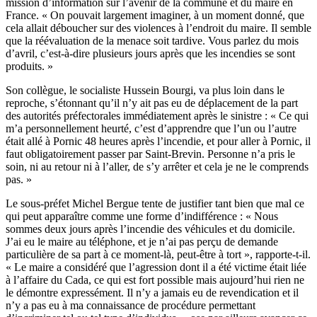
mission d’information sur l’avenir de la commune et du maire en
France. « On pouvait largement imaginer, à un moment donné, que
cela allait déboucher sur des violences à l’endroit du maire. Il semble
que la réévaluation de la menace soit tardive. Vous parlez du mois
d’avril, c’est-à-dire plusieurs jours après que les incendies se sont
produits. »
Son collègue, le socialiste Hussein Bourgi, va plus loin dans le
reproche, s’étonnant qu’il n’y ait pas eu de déplacement de la part
des autorités préfectorales immédiatement après le sinistre : « Ce qui
m’a personnellement heurté, c’est d’apprendre que l’un ou l’autre
était allé à Pornic 48 heures après l’incendie, et pour aller à Pornic, il
faut obligatoirement passer par Saint-Brevin. Personne n’a pris le
soin, ni au retour ni à l’aller, de s’y arrêter et cela je ne le comprends
pas. »
Le sous-préfet Michel Bergue tente de justifier tant bien que mal ce
qui peut apparaître comme une forme d’indifférence : « Nous
sommes deux jours après l’incendie des véhicules et du domicile.
J’ai eu le maire au téléphone, et je n’ai pas perçu de demande
particulière de sa part à ce moment-là, peut-être à tort », rapporte-t-il.
« Le maire a considéré que l’agression dont il a été victime était liée
à l’affaire du Cada, ce qui est fort possible mais aujourd’hui rien ne
le démontre expressément. Il n’y a jamais eu de revendication et il
n’y a pas eu à ma connaissance de procédure permettant