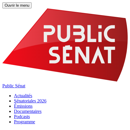
Ouvrir le menu
Public Sénat
Actualités
Sénatoriales 2026
Émissions
Documentaires
Podcasts
Programme