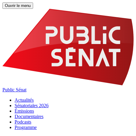
Ouvrir le menu
Public Sénat
Actualités
Sénatoriales 2026
Émissions
Documentaires
Podcasts
Programme