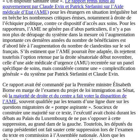
« Un dispositif sanitaire utile ».
Le rapport remis lundi au
gouvernement par Claude Evin et Patrick Stefanini sur l’Aide
médicale d’Etat (AME)
pour les étrangers en situation irrégulière bat
en brèche les nombreuses critiques émises, notamment à droite de
l’échiquier politique, contre ce dispositif d’accès aux soins. Pour les
rapporteurs, l’AME ne génère pas d’abus particuliers, il n’y a pas
non plus de dérapage du système dans la mesure où l’augmentation
importante ces dernières années du nombre de bénéficiaires est
d’abord liée à l’augmentation du nombre de clandestins sur le sol
français. S’ils estiment que l’AME pourrait être adaptée, ils rejettent
toutefois l’option retenue par la droite sénatoriale début novembre,
celle d’une aide médicale d’urgence (AMU) recentrée sur un panel
spécifique de soins, mais considérée comme une « complexification
générale » du système par Patrick Stefanini et Claude Evin.
Ce rapport avait été commandé par la Première ministre Élisabeth
Borne en marge de l’examen du projet de loi immigration au Sénat,
où
la majorité de droite et du centre a fait voter la disparition de
l’AME
, souvent qualifiée par les tenants d’une ligne dure sur les
questions migratoires de « pompe aspirante ». Soucieux de
construire une majorité sur ce texte, l’exécutif avait choisi durant les
débats au Palais du Luxembourg de ne pas s’opposer à cette
suppression, au grand dam de la gauche. Toutefois, les députés du
camp présidentiel ont fait sauter cette suppression lors de l’examen
du texte en commission à l’Assemblée nationale. Alors que les