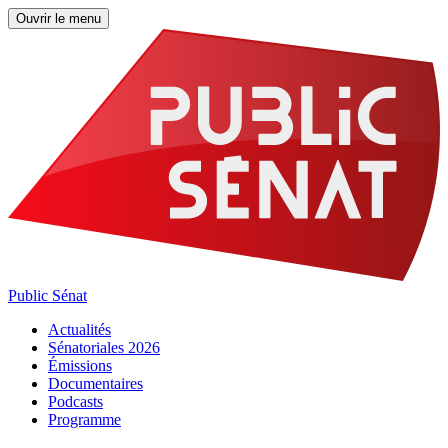
Ouvrir le menu
Public Sénat
Actualités
Sénatoriales 2026
Émissions
Documentaires
Podcasts
Programme