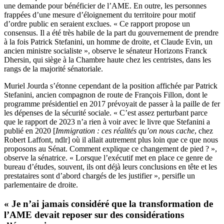
une demande pour bénéficier de l’AME. En outre, les personnes
frappées d’une mesure d’éloignement du territoire pour motif
d’ordre public en seraient exclues. « Ce rapport propose un
consensus. Il a été très habile de la part du gouvernement de prendre
à la fois Patrick Stefanini, un homme de droite, et Claude Evin, un
ancien ministre socialiste », observe le sénateur Horizons Franck
Dhersin, qui siège à la Chambre haute chez les centristes, dans les
rangs de la majorité sénatoriale.
Muriel Jourda s’étonne cependant de la position affichée par Patrick
Stefanini, ancien compagnon de route de François Fillon, dont le
programme présidentiel en 2017 prévoyait de passer à la paille de fer
les dépenses de la sécurité sociale. « C’est assez perturbant parce
que le rapport de 2023 n’a rien à voir avec le livre que Stefanini a
publié en 2020 [
Immigration : ces réalités qu’on nous cache
, chez
Robert Laffont, ndlr] où il allait autrement plus loin que ce que nous
proposons au Sénat. Comment explique ce changement de pied ? »,
observe la sénatrice. « Lorsque l’exécutif met en place ce genre de
bureau d’études, souvent, ils ont déjà leurs conclusions en tête et les
prestataires sont d’abord chargés de les justifier », persifle un
parlementaire de droite.
« Je n’ai jamais considéré que la transformation de
l’AME devait reposer sur des considérations