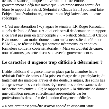
débats en séance publique s’ouvriront le 11 décembre, le
gouvernement a déjà fait savoir que « les propositions formulées
[dans le rapport de Patrick Stefanini et Claude Evin] pourront faire
l’objet d’une évolution réglementaire ou législative dans un texte
spécifique ».
« C’est une aberration ! », s’agace le sénateur LR Roger Karoutchi
auprès de Public Sénat. « À quoi cela sert-il de demander un rapport
si ce n’est pas pour en tenir compte ? ». « Patrick Stefanini et Claude
Evin nous ont au moins donné raison sur la nécessité de réformer
l’AME », se félicite l’élu, qui conteste néanmoins les critiques
formulées contre la copie sénatoriale. « Mais en tout état de cause,
nous n’aurons pas cette discussion avec le gouvernement ».
Le caractère d’urgence trop difficile à déterminer ?
L’aide médicale d’urgence mise en place par la chambre haute
réduisait l’offre de soins « à la prise en charge de la prophylaxie, du
traitement des maladies graves et des douleurs aiguës, des soins liés
à la grossesse, des vaccinations réglementaires et des examens de
médecine préventive ». Or, le rapport pointe « la difficulté de donner
une définition précise et facilement appropriable par les
professionnels de santé » de la notion d’urgence médicale.
« Notre erreur est peut-être d’avoir appelé ce dispositif ‘aide