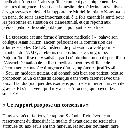
médicale d’urgence’, alors qu’il ne contient pas uniquement des
mesures d’urgence. Il y est aussi question de médecine préventive et
des grossesses », défend la rapporteure Muriel Jourda. « Nous avons
un panel de soins assez important qui, à la fois garantit la santé pour
les personnes en situation de clandestinité, et qui répond aux
préoccupations de santé publique », poursuit la sénatrice.
« La grossesse est une forme d’urgence médicale ! », balaye son
collègue Alain Millon, ancien président de la commission des
affaires sociales. Ce LR, médecin de profession, a voté pour le
maintien de l’AME, à rebours des positions de son groupe.
Aujourd’hui, il se dit « satisfait par la réintroduction du dispositif » à
l’Assemblée nationale. « Il est médicalement très difficile de
déterminer le caractère d’urgence d’un symptôme », justifie-t-il.
« Seul un médecin traitant, qui connaît très bien son patient, peut se
prononcer. Si un clandestin débarque dans votre cabinet avec une
toux, il faudra pratiquer des examens pour déterminer son niveau de
gravité. Et s’il s’avère qu’il n’y a pas d’urgence, qui payera les
soins ? »
« Ce rapport propose un consensus »
Dans ses préconisations, le rapport Stefanini Evin évoque un
resserrement du dispositif : la qualité d’ayant droit ne serait plus
attribuée qu’aux seuls enfants mineurs, les adultes devraient faire