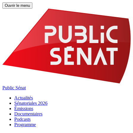
Ouvrir le menu
Public Sénat
Actualités
Sénatoriales 2026
Émissions
Documentaires
Podcasts
Programme