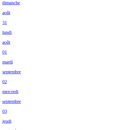
dimanche
août
31
lundi
août
01
mardi
septembre
02
mercredi
septembre
03
jeudi