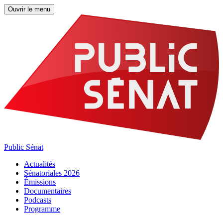
Ouvrir le menu
Public Sénat
Actualités
Sénatoriales 2026
Émissions
Documentaires
Podcasts
Programme