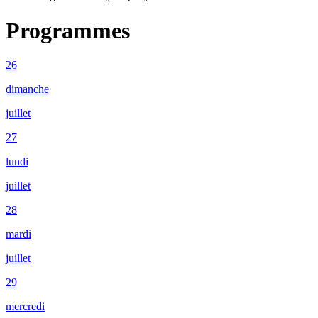
Programmes
26
dimanche
juillet
27
lundi
juillet
28
mardi
juillet
29
mercredi