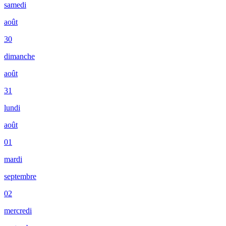
samedi
août
30
dimanche
août
31
lundi
août
01
mardi
septembre
02
mercredi