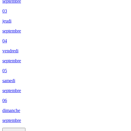
septembre
03
jeudi
septembre
04
vendredi
septembre
05
samedi
septembre
06
dimanche
septembre