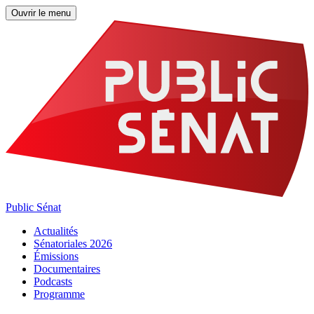
Ouvrir le menu
Public Sénat
Actualités
Sénatoriales 2026
Émissions
Documentaires
Podcasts
Programme