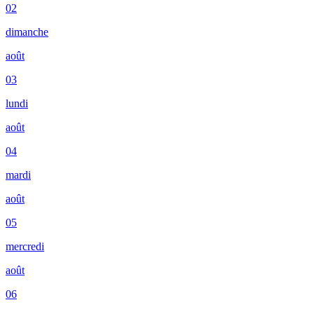
02
dimanche
août
03
lundi
août
04
mardi
août
05
mercredi
août
06