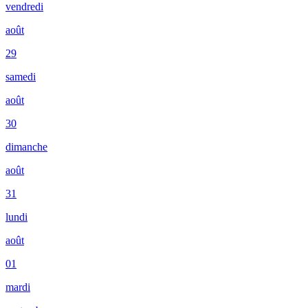
vendredi
août
29
samedi
août
30
dimanche
août
31
lundi
août
01
mardi