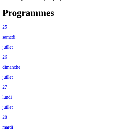
Programmes
25
samedi
juillet
26
dimanche
juillet
27
lundi
juillet
28
mardi