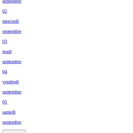
septembre
02
mercredi
septembre
03
jeudi
septembre
04
vendredi
septembre
05
samedi
septembre