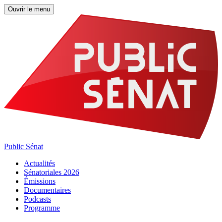
Ouvrir le menu
Public Sénat
Actualités
Sénatoriales 2026
Émissions
Documentaires
Podcasts
Programme