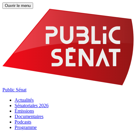
Ouvrir le menu
Public Sénat
Actualités
Sénatoriales 2026
Émissions
Documentaires
Podcasts
Programme