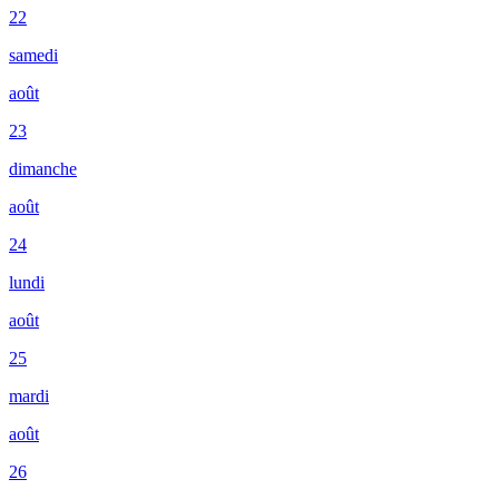
22
samedi
août
23
dimanche
août
24
lundi
août
25
mardi
août
26