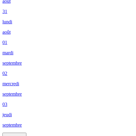
août
31
lundi
août
01
mardi
septembre
02
mercredi
septembre
03
jeudi
septembre