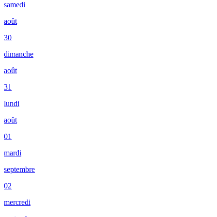
samedi
août
30
dimanche
août
31
lundi
août
01
mardi
septembre
02
mercredi