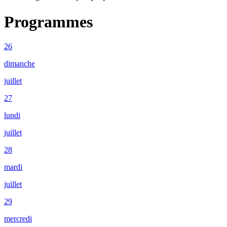
Programmes
26
dimanche
juillet
27
lundi
juillet
28
mardi
juillet
29
mercredi