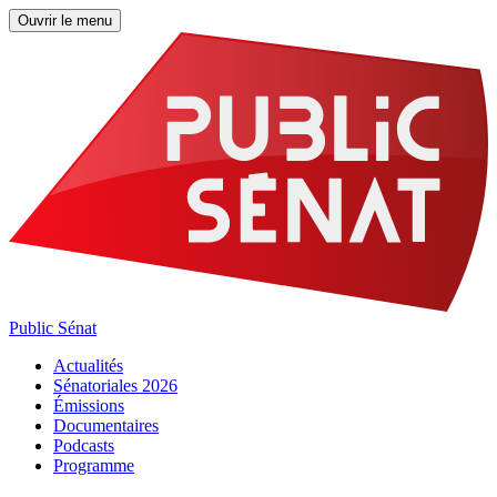
Ouvrir le menu
Public Sénat
Actualités
Sénatoriales 2026
Émissions
Documentaires
Podcasts
Programme