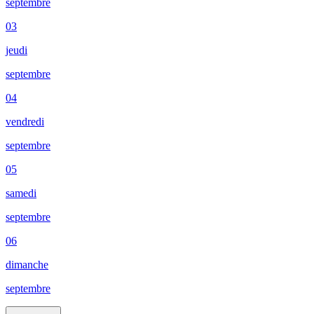
septembre
03
jeudi
septembre
04
vendredi
septembre
05
samedi
septembre
06
dimanche
septembre