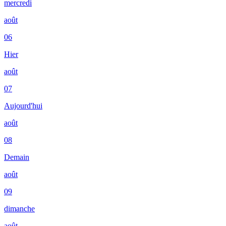
mercredi
août
06
Hier
août
07
Aujourd'hui
août
08
Demain
août
09
dimanche
août