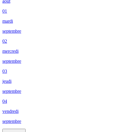
août
01
mardi
septembre
02
mercredi
septembre
03
jeudi
septembre
04
vendredi
septembre