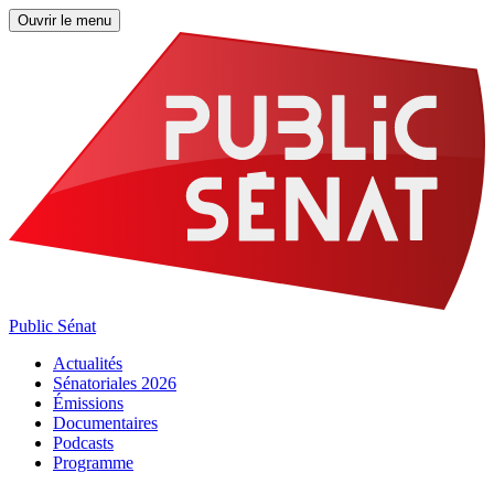
Ouvrir le menu
Public Sénat
Actualités
Sénatoriales 2026
Émissions
Documentaires
Podcasts
Programme