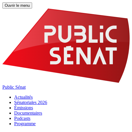
Ouvrir le menu
Public Sénat
Actualités
Sénatoriales 2026
Émissions
Documentaires
Podcasts
Programme