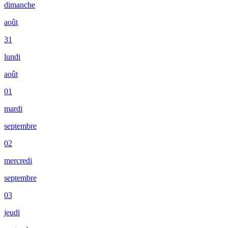
dimanche
août
31
lundi
août
01
mardi
septembre
02
mercredi
septembre
03
jeudi