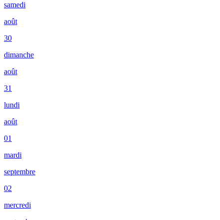
samedi
août
30
dimanche
août
31
lundi
août
01
mardi
septembre
02
mercredi