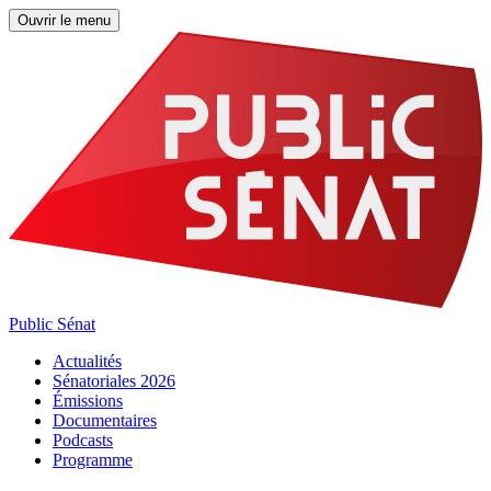
Ouvrir le menu
Public Sénat
Actualités
Sénatoriales 2026
Émissions
Documentaires
Podcasts
Programme