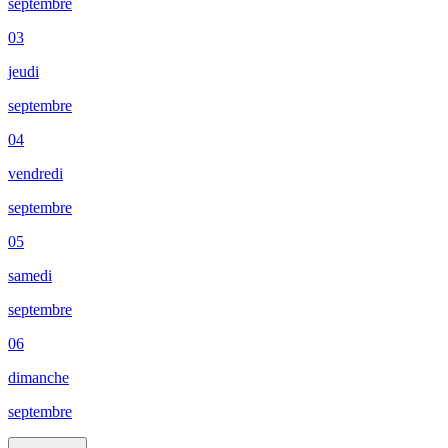
septembre
03
jeudi
septembre
04
vendredi
septembre
05
samedi
septembre
06
dimanche
septembre