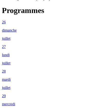
Programmes
26
dimanche
juillet
27
lundi
juillet
28
mardi
juillet
29
mercredi