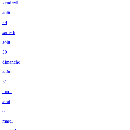
vendredi
août
29
samedi
août
30
dimanche
août
31
lundi
août
01
mardi