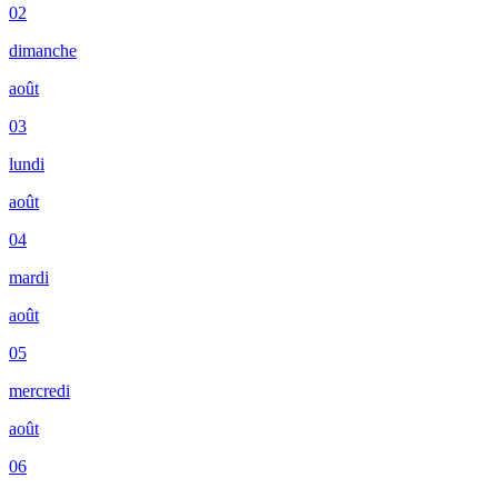
02
dimanche
août
03
lundi
août
04
mardi
août
05
mercredi
août
06