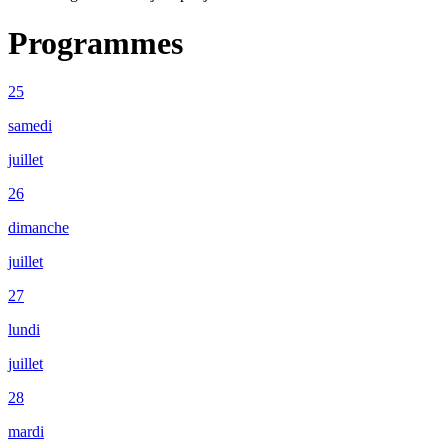
Programmes
25
samedi
juillet
26
dimanche
juillet
27
lundi
juillet
28
mardi