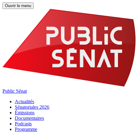
Ouvrir le menu
Public Sénat
Actualités
Sénatoriales 2026
Émissions
Documentaires
Podcasts
Programme