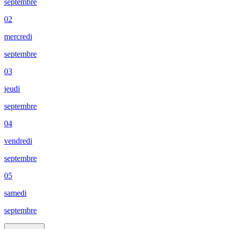
septembre
02
mercredi
septembre
03
jeudi
septembre
04
vendredi
septembre
05
samedi
septembre