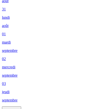
août
31
lundi
août
01
mardi
septembre
02
mercredi
septembre
03
jeudi
septembre