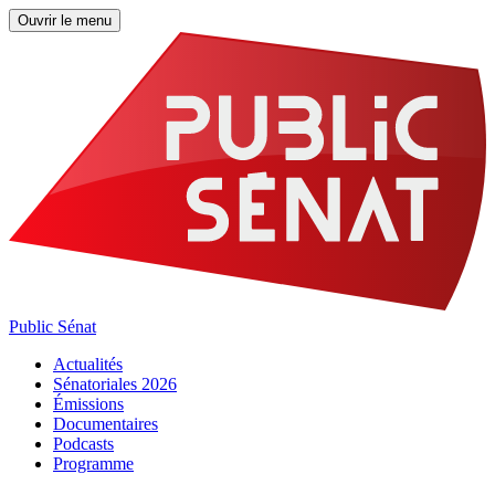
Ouvrir le menu
Public Sénat
Actualités
Sénatoriales 2026
Émissions
Documentaires
Podcasts
Programme