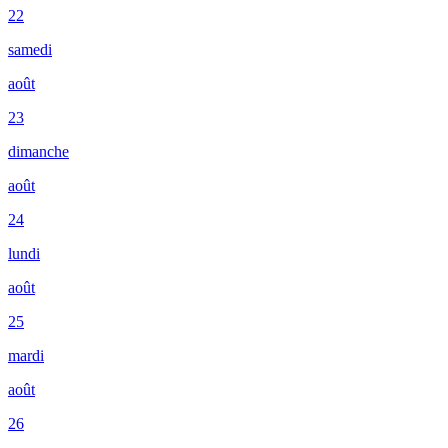
22
samedi
août
23
dimanche
août
24
lundi
août
25
mardi
août
26