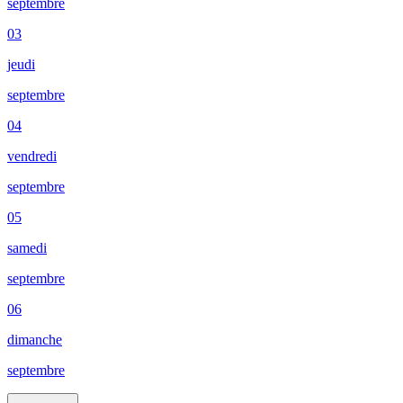
septembre
03
jeudi
septembre
04
vendredi
septembre
05
samedi
septembre
06
dimanche
septembre