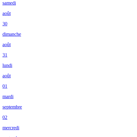
samedi
août
30
dimanche
août
31
lundi
août
01
mardi
septembre
02
mercredi