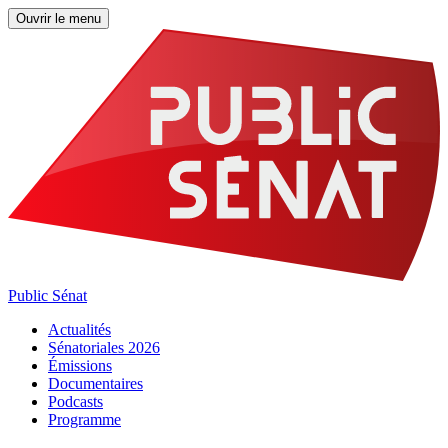
Ouvrir le menu
Public Sénat
Actualités
Sénatoriales 2026
Émissions
Documentaires
Podcasts
Programme