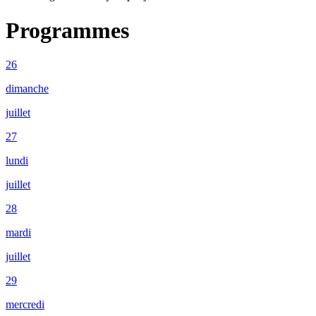
Programmes
26
dimanche
juillet
27
lundi
juillet
28
mardi
juillet
29
mercredi