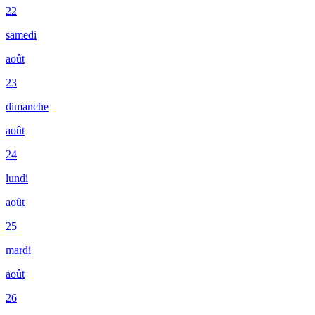
22
samedi
août
23
dimanche
août
24
lundi
août
25
mardi
août
26