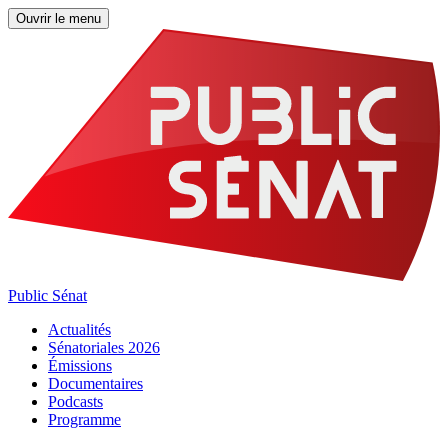
Ouvrir le menu
Public Sénat
Actualités
Sénatoriales 2026
Émissions
Documentaires
Podcasts
Programme