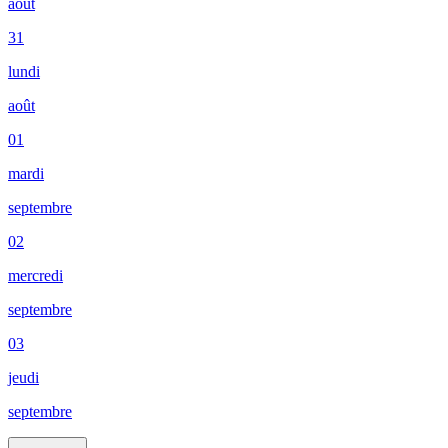
août
31
lundi
août
01
mardi
septembre
02
mercredi
septembre
03
jeudi
septembre