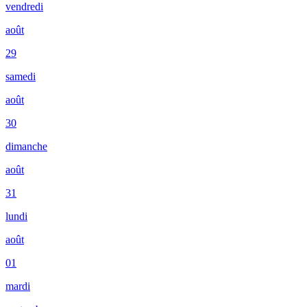
vendredi
août
29
samedi
août
30
dimanche
août
31
lundi
août
01
mardi