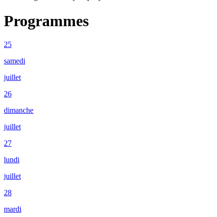
Programmes
25
samedi
juillet
26
dimanche
juillet
27
lundi
juillet
28
mardi