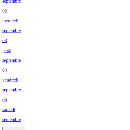
septembre
02
mercredi
septembre
03
jeudi
septembre
04
vendredi
septembre
05
samedi
septembre