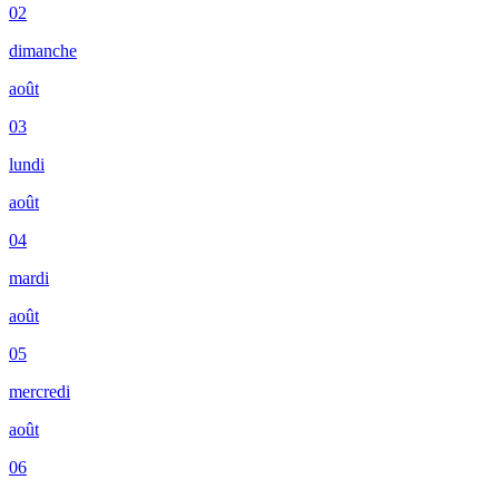
02
dimanche
août
03
lundi
août
04
mardi
août
05
mercredi
août
06