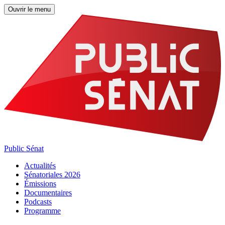
Ouvrir le menu
Public Sénat
Actualités
Sénatoriales 2026
Émissions
Documentaires
Podcasts
Programme