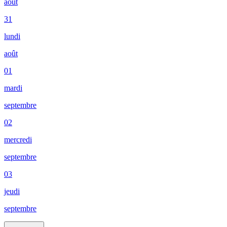
août
31
lundi
août
01
mardi
septembre
02
mercredi
septembre
03
jeudi
septembre