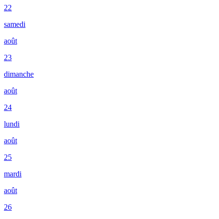
22
samedi
août
23
dimanche
août
24
lundi
août
25
mardi
août
26