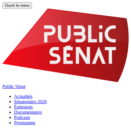
Ouvrir le menu
Public Sénat
Actualités
Sénatoriales 2026
Émissions
Documentaires
Podcasts
Programme