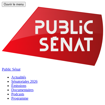
Ouvrir le menu
Public Sénat
Actualités
Sénatoriales 2026
Émissions
Documentaires
Podcasts
Programme