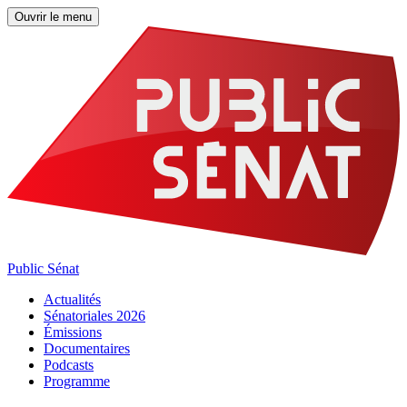
Ouvrir le menu
Public Sénat
Actualités
Sénatoriales 2026
Émissions
Documentaires
Podcasts
Programme