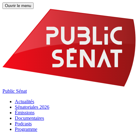
Ouvrir le menu
Public Sénat
Actualités
Sénatoriales 2026
Émissions
Documentaires
Podcasts
Programme