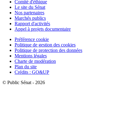
Comité d'éthique
Le site du Sénat
Nos partenaires
Marchés publics
Rapport d'activités
Appel à projets documentaire
Préférence cookie
Politique de gestion des cookies
Politique de protection des données
Mentions légales
Charte de modération
Plan du site
Crédits : GO&UP
© Public Sénat - 2026