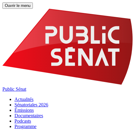
Ouvrir le menu
Public Sénat
Actualités
Sénatoriales 2026
Émissions
Documentaires
Podcasts
Programme