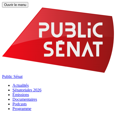
Ouvrir le menu
Public Sénat
Actualités
Sénatoriales 2026
Émissions
Documentaires
Podcasts
Programme