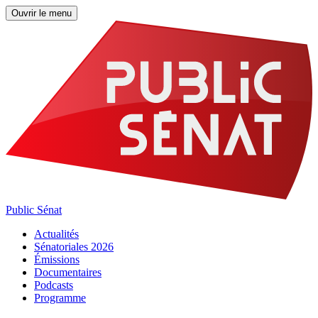
Ouvrir le menu
Public Sénat
Actualités
Sénatoriales 2026
Émissions
Documentaires
Podcasts
Programme