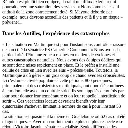
Réunion est plutôt bien équipée, il craint un afflux extérieur qui
pourrait créer une saturation des services. « Nous sommes le seul
endroit de la zone correctement doté. Si Mayotte déborde par
exemple, nous devrons accueillir des patients et là il y a un risque »
prévient-il.
Dans les Antilles, l'expérience des catastrophes
« La situation en Martinique est pour l'instant sous contrôle » rassure
de son côté la sénatrice PS Catherine Conconne. « Nous avons la
particularité d'être une zone à risques en matière de cyclones et
autres catastrophes naturelles. Nous avons des équipes dédiées qui
se sont donc mises rapidement en place. Et le préfet a installé une
cellule de crise en lien avec les élus » précise-t-elle. Toutefois, la
Martinique a dû gérer « un gros coup de chaud avec les croisiéristes.
Ici c'est une activité populaire à cette période. 800 personnes,
principalement des croisiéristes martiniquais, ont donc été confinées
à leur domicile avec un contrôle strict. Ils sont appelés deux fois par
jour pour donner leur température et on leur rappelle l'interdiction de
sortir ». Ces vacanciers locaux devraient bientôt voir leur
quatorzaine s'achever, limitant le nombre de cas à pour l'instant 53
cas.
La situation est quasiment la même en Guadeloupe où 62 cas ont été
diagnostiqués. « Avec un confinement de plus en plus respecté » se
réjouit Victoire Jasmin ,sénatrice socialiste. Seule différence, les