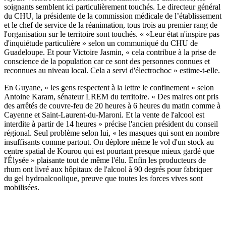
soignants semblent ici particulièrement touchés. Le directeur général
du CHU, la présidente de la commission médicale de l’établissement
et le chef de service de la réanimation, tous trois au premier rang de
l'organisation sur le territoire sont touchés. « «Leur état n'inspire pas
d'inquiétude particulière » selon un communiqué du CHU de
Guadeloupe. Et pour Victoire Jasmin, « cela contribue à la prise de
conscience de la population car ce sont des personnes connues et
reconnues au niveau local. Cela a servi d'électrochoc » estime-t-elle.
En Guyane, « les gens respectent à la lettre le confinement » selon
Antoine Karam, sénateur LREM du territoire. « Des maires ont pris
des arrêtés de couvre-feu de 20 heures à 6 heures du matin comme à
Cayenne et Saint-Laurent-du-Maroni. Et la vente de l'alcool est
interdite à partir de 14 heures » précise l'ancien président du conseil
régional. Seul problème selon lui, « les masques qui sont en nombre
insuffisants comme partout. On déplore même le vol d'un stock au
centre spatial de Kourou qui est pourtant presque mieux gardé que
l'Élysée » plaisante tout de même l'élu. Enfin les producteurs de
rhum ont livré aux hôpitaux de l'alcool à 90 degrés pour fabriquer
du gel hydroalcoolique, preuve que toutes les forces vives sont
mobilisées.