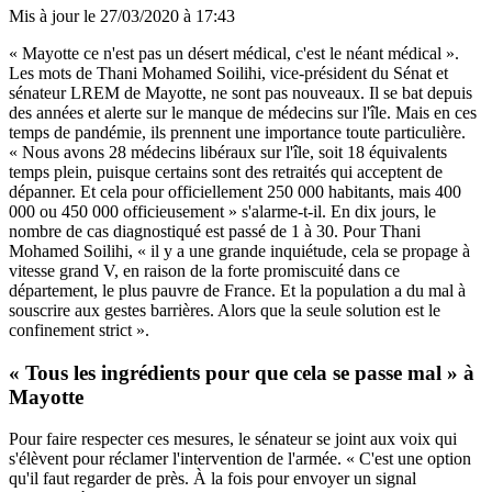
Mis à jour le
27/03/2020 à 17:43
« Mayotte ce n'est pas un désert médical, c'est le néant médical ».
Les mots de Thani Mohamed Soilihi, vice-président du Sénat et
sénateur LREM de Mayotte, ne sont pas nouveaux. Il se bat depuis
des années et alerte sur le manque de médecins sur l'île. Mais en ces
temps de pandémie, ils prennent une importance toute particulière.
« Nous avons 28 médecins libéraux sur l'île, soit 18 équivalents
temps plein, puisque certains sont des retraités qui acceptent de
dépanner. Et cela pour officiellement 250 000 habitants, mais 400
000 ou 450 000 officieusement » s'alarme-t-il. En dix jours, le
nombre de cas diagnostiqué est passé de 1 à 30. Pour Thani
Mohamed Soilihi, « il y a une grande inquiétude, cela se propage à
vitesse grand V, en raison de la forte promiscuité dans ce
département, le plus pauvre de France. Et la population a du mal à
souscrire aux gestes barrières. Alors que la seule solution est le
confinement strict ».
« Tous les ingrédients pour que cela se passe mal » à
Mayotte
Pour faire respecter ces mesures, le sénateur se joint aux voix qui
s'élèvent pour réclamer l'intervention de l'armée. « C'est une option
qu'il faut regarder de près. À la fois pour envoyer un signal