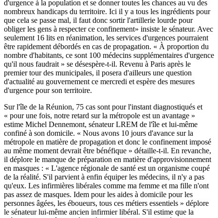
d'urgence à la population et se donner toutes les chances au vu des
nombreux handicaps du territoire. Ici il y a tous les ingrédients pour
que cela se passe mal, il faut donc sortir l'artillerie lourde pour
obliger les gens à respecter ce confinement» insiste le sénateur. Avec
seulement 16 lits en réanimation, les services d'urgences pourraient
être rapidement débordés en cas de propagation. « À proportion du
nombre d'habitants, ce sont 100 médecins supplémentaires d'urgence
qu'il nous faudrait » se désespère-t-il. Revenu à Paris après le
premier tour des municipales, il posera d'ailleurs une question
d'actualité au gouvernement ce mercredi et espère des mesures
d'urgence pour son territoire.
Sur l'île de la Réunion, 75 cas sont pour l'instant diagnostiqués et
« pour une fois, notre retard sur la métropole est un avantage »
estime Michel Dennemont, sénateur LREM de l'île et lui-même
confiné à son domicile. « Nous avons 10 jours d'avance sur la
métropole en matière de propagation et donc le confinement imposé
au même moment devrait être bénéfique » détaille-t-il. En revanche,
il déplore le manque de préparation en matière d'approvisionnement
en masques : « L'agence régionale de santé est un organisme coupé
de la réalité. S'il parvient à enfin équiper les médecins, il n'y a pas
qu'eux. Les infirmières libérales comme ma femme et ma fille n'ont
pas assez de masques. Idem pour les aides à domicile pour les
personnes âgées, les éboueurs, tous ces métiers essentiels » déplore
le sénateur lui-même ancien infirmier libéral. S'il estime que la