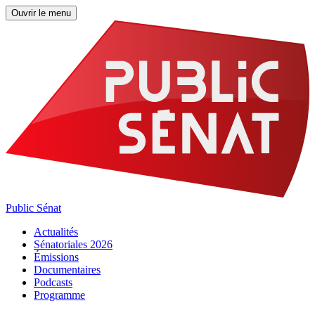
Ouvrir le menu
Public Sénat
Actualités
Sénatoriales 2026
Émissions
Documentaires
Podcasts
Programme