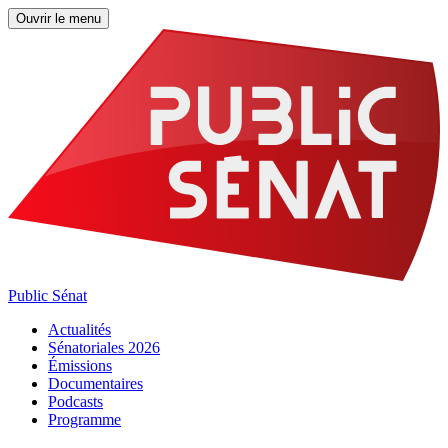
Ouvrir le menu
Public Sénat
Actualités
Sénatoriales 2026
Émissions
Documentaires
Podcasts
Programme