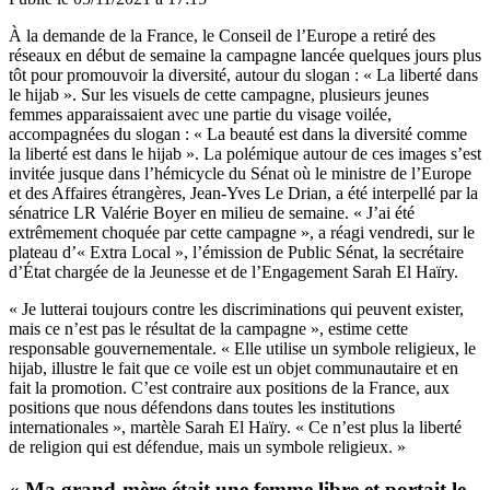
À la demande de la France, le Conseil de l’Europe a retiré des
réseaux en début de semaine la campagne lancée quelques jours plus
tôt pour promouvoir la diversité, autour du slogan : « La liberté dans
le hijab ». Sur les visuels de cette campagne, plusieurs jeunes
femmes apparaissaient avec une partie du visage voilée,
accompagnées du slogan : « La beauté est dans la diversité comme
la liberté est dans le hijab ».
La polémique autour de ces images s’est
invitée jusque dans l’hémicycle du Sénat où le ministre de l’Europe
et des Affaires étrangères, Jean-Yves Le Drian, a été interpellé
par la
sénatrice LR Valérie Boyer en milieu de semaine. « J’ai été
extrêmement choquée par cette campagne », a réagi vendredi, sur le
plateau d’«
Extra Local
», l’émission de Public Sénat, la secrétaire
d’État chargée de la Jeunesse et de l’Engagement Sarah El Haïry.
« Je lutterai toujours contre les discriminations qui peuvent exister,
mais ce n’est pas le résultat de la campagne », estime cette
responsable gouvernementale. « Elle utilise un symbole religieux, le
hijab, illustre le fait que ce voile est un objet communautaire et en
fait la promotion. C’est contraire aux positions de la France, aux
positions que nous défendons dans toutes les institutions
internationales », martèle Sarah El Haïry. « Ce n’est plus la liberté
de religion qui est défendue, mais un symbole religieux. »
« Ma grand-mère était une femme libre et portait le