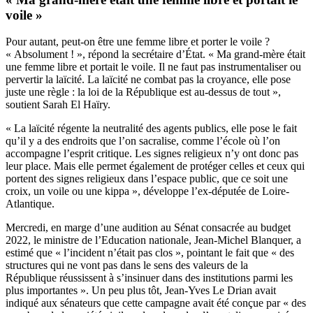
voile »
Pour autant, peut-on être une femme libre et porter le voile ?
« Absolument ! », répond la secrétaire d’État. « Ma grand-mère était
une femme libre et portait le voile. Il ne faut pas instrumentaliser ou
pervertir la laïcité. La laïcité ne combat pas la croyance, elle pose
juste une règle : la loi de la République est au-dessus de tout »,
soutient Sarah El Haïry.
« La laïcité régente la neutralité des agents publics, elle pose le fait
qu’il y a des endroits que l’on sacralise, comme l’école où l’on
accompagne l’esprit critique. Les signes religieux n’y ont donc pas
leur place. Mais elle permet également de protéger celles et ceux qui
portent des signes religieux dans l’espace public, que ce soit une
croix, un voile ou une kippa », développe l’ex-députée de Loire-
Atlantique.
Mercredi, en marge d’une audition au Sénat consacrée au budget
2022,
le ministre de l’Education nationale, Jean-Michel Blanquer, a
estimé que « l’incident n’était pas clos »
, pointant le fait que « des
structures qui ne vont pas dans le sens des valeurs de la
République réussissent à s’insinuer dans des institutions parmi les
plus importantes ». Un peu plus tôt, Jean-Yves Le Drian avait
indiqué aux sénateurs que cette campagne avait été conçue par « des