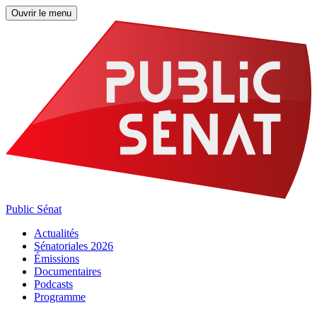
Ouvrir le menu
Public Sénat
Actualités
Sénatoriales 2026
Émissions
Documentaires
Podcasts
Programme