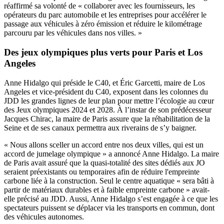
réaffirmé sa volonté de « collaborer avec les fournisseurs, les
opérateurs du parc automobile et les entreprises pour accélérer le
passage aux véhicules à zéro émission et réduire le kilométrage
parcouru par les véhicules dans nos villes. »
Des jeux olympiques plus verts pour Paris et Los
Angeles
Anne Hidalgo qui préside le C40, et Éric Garcetti, maire de Los
Angeles et vice-président du C40, exposent
dans les colonnes du
JDD
les grandes lignes de leur plan pour mettre l’écologie au cœur
des Jeux olympiques 2024 et 2028. À l’instar de son prédécesseur
Jacques Chirac, la maire de Paris assure que la réhabilitation de la
Seine et de ses canaux permettra aux riverains de s’y baigner.
« Nous allons sceller un accord entre nos deux villes, qui est un
accord de jumelage olympique » a annoncé Anne Hidalgo. La maire
de Paris avait assuré que la quasi-totalité des sites dédiés aux JO
seraient préexistants ou temporaires afin de réduire l'empreinte
carbone liée à la construction. Seul le centre aquatique « sera bâti à
partir de matériaux durables et à faible empreinte carbone » avait-
elle précisé au JDD. Aussi, Anne Hidalgo s’est engagée à ce que les
spectateurs puissent se déplacer via les transports en commun, dont
des véhicules autonomes.