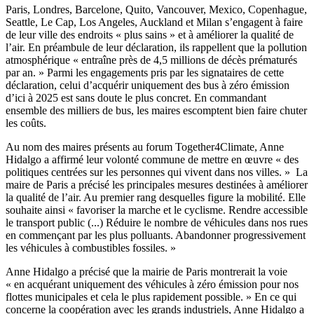
Paris, Londres, Barcelone, Quito, Vancouver, Mexico, Copenhague,
Seattle, Le Cap, Los Angeles, Auckland et Milan s’engagent à faire
de leur ville des endroits « plus sains » et à améliorer la qualité de
l’air. En préambule de leur déclaration, ils rappellent que la pollution
atmosphérique « entraîne près de 4,5 millions de décès prématurés
par an. » Parmi les engagements pris par les signataires de cette
déclaration, celui d’acquérir uniquement des bus à zéro émission
d’ici à 2025 est sans doute le plus concret. En commandant
ensemble des milliers de bus, les maires escomptent bien faire chuter
les coûts.
Au nom des maires présents au forum Together4Climate, Anne
Hidalgo a affirmé leur volonté commune de mettre en œuvre « des
politiques centrées sur les personnes qui vivent dans nos villes. » La
maire de Paris a précisé les principales mesures destinées à améliorer
la qualité de l’air. Au premier rang desquelles figure la mobilité. Elle
souhaite ainsi « favoriser la marche et le cyclisme. Rendre accessible
le transport public (...) Réduire le nombre de véhicules dans nos rues
en commençant par les plus polluants. Abandonner progressivement
les véhicules à combustibles fossiles. »
Anne Hidalgo a précisé que la mairie de Paris montrerait la voie
« en acquérant uniquement des véhicules à zéro émission pour nos
flottes municipales et cela le plus rapidement possible. » En ce qui
concerne la coopération avec les grands industriels, Anne Hidalgo a