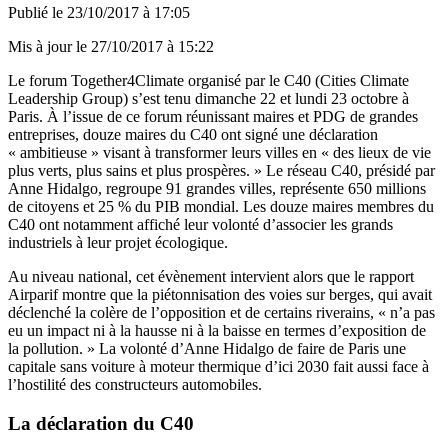
Publié le
23/10/2017 à 17:05
Mis à jour le
27/10/2017 à 15:22
Le forum Together4Climate organisé par le C40 (Cities Climate
Leadership Group) s’est tenu dimanche 22 et lundi 23 octobre à
Paris. À l’issue de ce forum réunissant maires et PDG de grandes
entreprises, douze maires du C40 ont signé une
déclaration
« ambitieuse » visant à transformer leurs villes en « des lieux de vie
plus verts, plus sains et plus prospères. » Le réseau C40, présidé par
Anne Hidalgo, regroupe 91 grandes villes, représente 650 millions
de citoyens et 25 % du PIB mondial. Les douze maires membres du
C40 ont notamment affiché leur volonté d’associer les grands
industriels à leur projet écologique.
Au niveau national, cet évènement intervient alors que
le rapport
Airparif
montre que la piétonnisation des voies sur berges, qui avait
déclenché la colère de l’opposition et de certains riverains, « n’a pas
eu un impact ni à la hausse ni à la baisse en termes d’exposition de
la pollution. » La volonté d’Anne Hidalgo de faire de Paris une
capitale sans voiture à moteur thermique d’ici 2030 fait aussi face à
l’hostilité des constructeurs automobiles.
La déclaration du C40