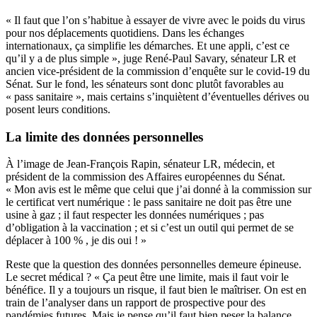
« Il faut que l’on s’habitue à essayer de vivre avec le poids du virus
pour nos déplacements quotidiens. Dans les échanges
internationaux, ça simplifie les démarches. Et une appli, c’est ce
qu’il y a de plus simple », juge René-Paul Savary, sénateur LR et
ancien vice-président de la commission d’enquête sur le covid-19 du
Sénat. Sur le fond, les sénateurs sont donc plutôt favorables au
« pass sanitaire », mais certains s’inquiètent d’éventuelles dérives ou
posent leurs conditions.
La limite des données personnelles
À l’image de Jean-François Rapin, sénateur LR, médecin, et
président de la commission des Affaires européennes du Sénat.
« Mon avis est le même que celui que j’ai donné à la commission sur
le certificat vert numérique : le pass sanitaire ne doit pas être une
usine à gaz ; il faut respecter les données numériques ; pas
d’obligation à la vaccination ; et si c’est un outil qui permet de se
déplacer à 100 % , je dis oui ! »
Reste que la question des données personnelles demeure épineuse.
Le secret médical ? « Ça peut être une limite, mais il faut voir le
bénéfice. Il y a toujours un risque, il faut bien le maîtriser. On est en
train de l’analyser dans un rapport de prospective pour des
pandémies futures. Mais je pense qu’il faut bien peser la balance