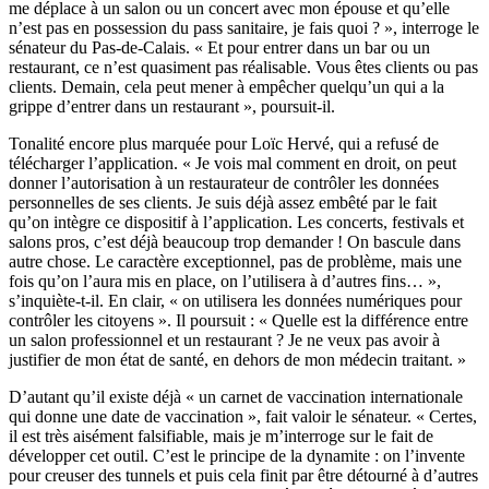
me déplace à un salon ou un concert avec mon épouse et qu’elle
n’est pas en possession du pass sanitaire, je fais quoi ? », interroge le
sénateur du Pas-de-Calais. « Et pour entrer dans un bar ou un
restaurant, ce n’est quasiment pas réalisable. Vous êtes clients ou pas
clients. Demain, cela peut mener à empêcher quelqu’un qui a la
grippe d’entrer dans un restaurant », poursuit-il.
Tonalité encore plus marquée pour Loïc Hervé, qui a refusé de
télécharger l’application. « Je vois mal comment en droit, on peut
donner l’autorisation à un restaurateur de contrôler les données
personnelles de ses clients. Je suis déjà assez embêté par le fait
qu’on intègre ce dispositif à l’application. Les concerts, festivals et
salons pros, c’est déjà beaucoup trop demander ! On bascule dans
autre chose. Le caractère exceptionnel, pas de problème, mais une
fois qu’on l’aura mis en place, on l’utilisera à d’autres fins… »,
s’inquiète-t-il. En clair, « on utilisera les données numériques pour
contrôler les citoyens ». Il poursuit : « Quelle est la différence entre
un salon professionnel et un restaurant ? Je ne veux pas avoir à
justifier de mon état de santé, en dehors de mon médecin traitant. »
D’autant qu’il existe déjà « un carnet de vaccination internationale
qui donne une date de vaccination », fait valoir le sénateur. « Certes,
il est très aisément falsifiable, mais je m’interroge sur le fait de
développer cet outil. C’est le principe de la dynamite : on l’invente
pour creuser des tunnels et puis cela finit par être détourné à d’autres