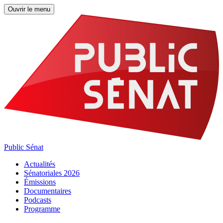
Ouvrir le menu
Public Sénat
Actualités
Sénatoriales 2026
Émissions
Documentaires
Podcasts
Programme