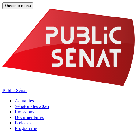
Ouvrir le menu
Public Sénat
Actualités
Sénatoriales 2026
Émissions
Documentaires
Podcasts
Programme