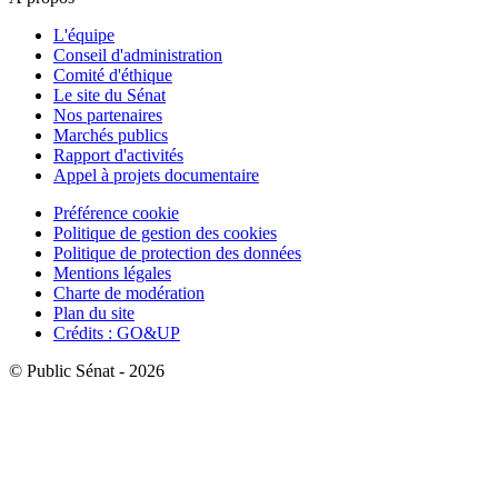
L'équipe
Conseil d'administration
Comité d'éthique
Le site du Sénat
Nos partenaires
Marchés publics
Rapport d'activités
Appel à projets documentaire
Préférence cookie
Politique de gestion des cookies
Politique de protection des données
Mentions légales
Charte de modération
Plan du site
Crédits : GO&UP
© Public Sénat - 2026