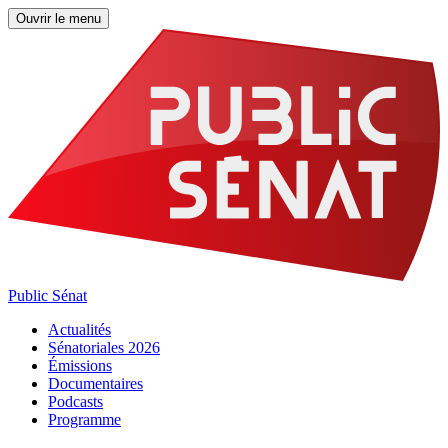
Ouvrir le menu
Public Sénat
Actualités
Sénatoriales 2026
Émissions
Documentaires
Podcasts
Programme