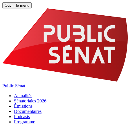
Ouvrir le menu
Public Sénat
Actualités
Sénatoriales 2026
Émissions
Documentaires
Podcasts
Programme