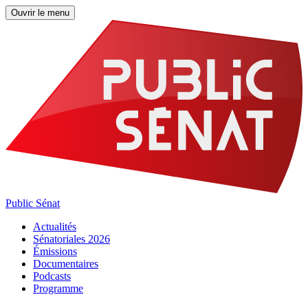
Ouvrir le menu
Public Sénat
Actualités
Sénatoriales 2026
Émissions
Documentaires
Podcasts
Programme