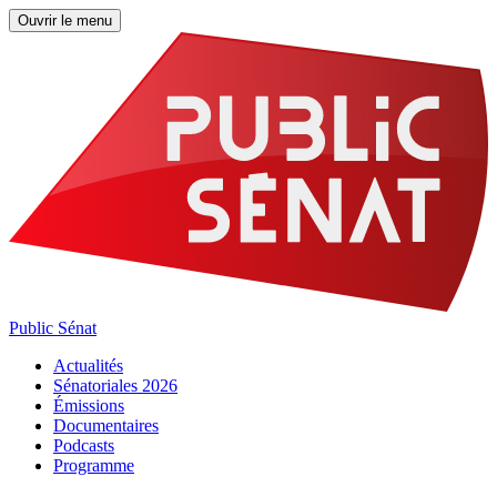
Ouvrir le menu
Public Sénat
Actualités
Sénatoriales 2026
Émissions
Documentaires
Podcasts
Programme