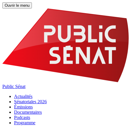
Ouvrir le menu
Public Sénat
Actualités
Sénatoriales 2026
Émissions
Documentaires
Podcasts
Programme