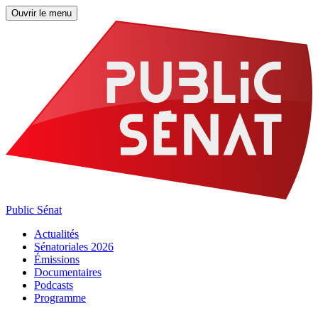
Ouvrir le menu
Public Sénat
Actualités
Sénatoriales 2026
Émissions
Documentaires
Podcasts
Programme