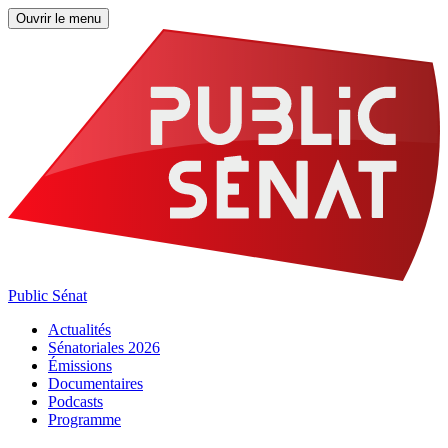
Ouvrir le menu
Public Sénat
Actualités
Sénatoriales 2026
Émissions
Documentaires
Podcasts
Programme