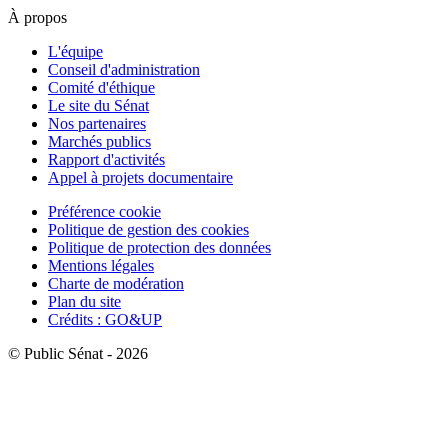
À propos
L'équipe
Conseil d'administration
Comité d'éthique
Le site du Sénat
Nos partenaires
Marchés publics
Rapport d'activités
Appel à projets documentaire
Préférence cookie
Politique de gestion des cookies
Politique de protection des données
Mentions légales
Charte de modération
Plan du site
Crédits : GO&UP
© Public Sénat - 2026