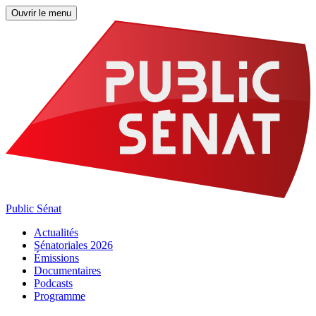
Ouvrir le menu
Public Sénat
Actualités
Sénatoriales 2026
Émissions
Documentaires
Podcasts
Programme