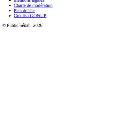
Mentions légales
Charte de modération
Plan du site
Crédits : GO&UP
© Public Sénat - 2026