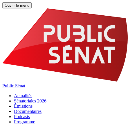
Ouvrir le menu
Public Sénat
Actualités
Sénatoriales 2026
Émissions
Documentaires
Podcasts
Programme